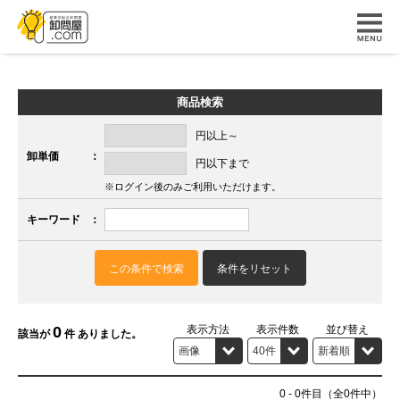
商品検索
円以上～
卸単価
：
円以下まで
※ログイン後のみご利用いただけます。
キーワード
：
この条件で検索
条件をリセット
0
表示方法
表示件数
並び替え
該当が
件 ありました。
0
-
0
件目（全0件中）