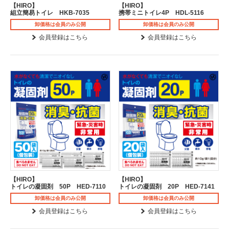
【HIRO】
【HIRO】
組立簡易トイレ HKB-7035
携帯ミニトイレ4P HDL-5116
卸価格は会員のみ公開
卸価格は会員のみ公開
会員登録はこちら
会員登録はこちら
【HIRO】
【HIRO】
トイレの凝固剤 50P HED-7110
トイレの凝固剤 20P HED-7141
卸価格は会員のみ公開
卸価格は会員のみ公開
会員登録はこちら
会員登録はこちら