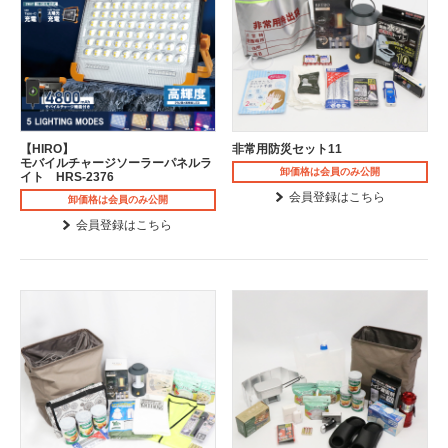
【HIRO】
非常用防災セット11
モバイルチャージソーラーパネルラ
卸価格は会員のみ公開
イト HRS-2376
会員登録はこちら
卸価格は会員のみ公開
会員登録はこちら