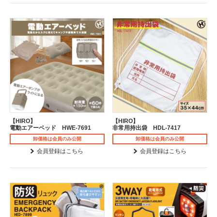
【HIRO】
【HIRO】
電動エアーベッド HWE-7691
非常用持出袋 HDL-7417
卸価格は会員のみ公開
卸価格は会員のみ公開
会員登録はこちら
会員登録はこちら