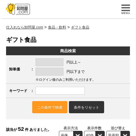
>
>
仕入れなら卸問屋.com
食品・飲料
ギフト食品
ギフト食品
商品検索
円以上～
卸単価
：
円以下まで
※ログイン後のみご利用いただけます。
キーワード
：
この条件で検索
条件をリセット
52
表示方法
表示件数
並び替え
該当が
件 ありました。