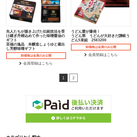
先人たちが築き上げた伝統技法を受
うどん愛が爆発！
け継ぎ丹精込めて作った味噌醤油の
うどん県 うどんが大好きだ讃岐う
ギフト
どん5束組 2563200
至福の逸品 本醸造しょうゆと蔵出
卸価格は会員のみ公開
し芳醇味噌ギフト
会員登録はこちら
卸価格は会員のみ公開
会員登録はこちら
1
2