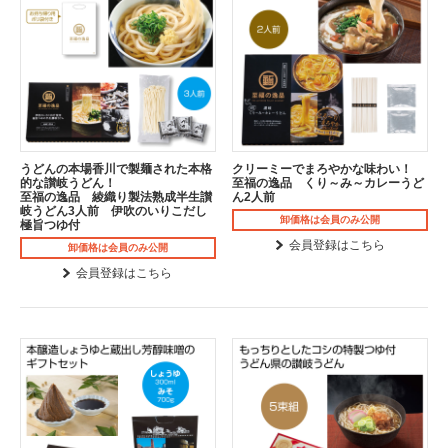
うどんの本場香川で製麺された本格
クリーミーでまろやかな味わい！
的な讃岐うどん！
至福の逸品 くり～み～カレーうど
至福の逸品 綾織り製法熟成半生讃
ん2人前
岐うどん3人前 伊吹のいりこだし
卸価格は会員のみ公開
極旨つゆ付
会員登録はこちら
卸価格は会員のみ公開
会員登録はこちら