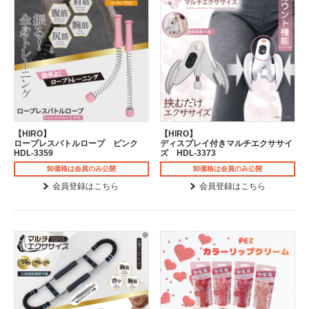
【HIRO】
【HIRO】
ロープレスバトルロープ ピンク
ディスプレイ付きマルチエクササイ
HDL-3359
ズ HDL-3373
卸価格は会員のみ公開
卸価格は会員のみ公開
会員登録はこちら
会員登録はこちら