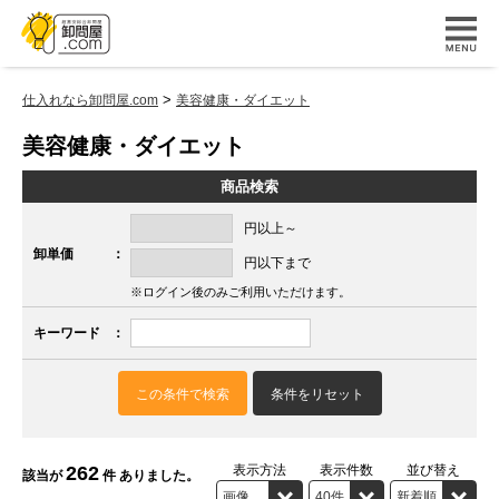
>
仕入れなら卸問屋.com
美容健康・ダイエット
美容健康・ダイエット
商品検索
円以上～
卸単価
：
円以下まで
※ログイン後のみご利用いただけます。
キーワード
：
この条件で検索
条件をリセット
262
表示方法
表示件数
並び替え
該当が
件 ありました。