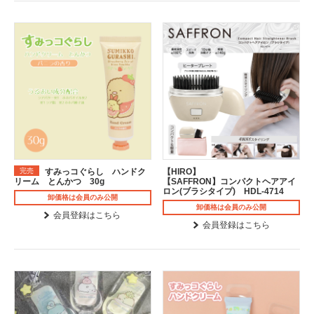
完売
すみっコぐらし ハンドク
【HIRO】
リーム とんかつ 30g
【SAFFRON】コンパクトヘアアイ
ロン(ブラシタイプ) HDL-4714
卸価格は会員のみ公開
卸価格は会員のみ公開
会員登録はこちら
会員登録はこちら