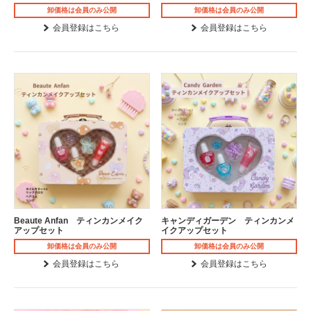
卸価格は会員のみ公開
卸価格は会員のみ公開
会員登録はこちら
会員登録はこちら
Beaute Anfan ティンカンメイク
キャンディガーデン ティンカンメ
アップセット
イクアップセット
卸価格は会員のみ公開
卸価格は会員のみ公開
会員登録はこちら
会員登録はこちら