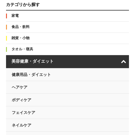
カテゴリから探す
家電
食品・飲料
雑貨・小物
タオル・寝具
美容健康・ダイエット
健康用品・ダイエット
ヘアケア
ボディケア
フェイスケア
ネイルケア