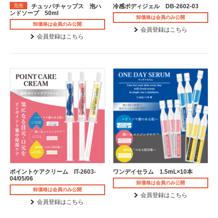
完売
チュッパチャップス 泡ハ
冷感ボディジェル DB-2602-03
ンドソープ 50ml
卸価格は会員のみ公開
卸価格は会員のみ公開
会員登録はこちら
会員登録はこちら
ポイントケアクリーム IT-2603-
ワンデイセラム 1.5mL×10本
04/05/06
卸価格は会員のみ公開
卸価格は会員のみ公開
会員登録はこちら
会員登録はこちら