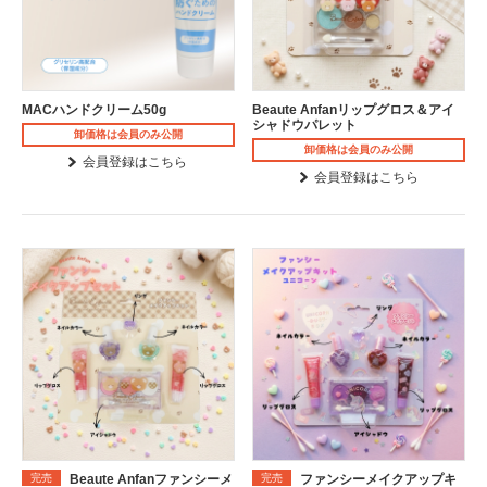
MACハンドクリーム50g
Beaute Anfanリップグロス＆アイ
シャドウパレット
卸価格は会員のみ公開
卸価格は会員のみ公開
会員登録はこちら
会員登録はこちら
完売
Beaute Anfanファンシーメ
完売
ファンシーメイクアップキ