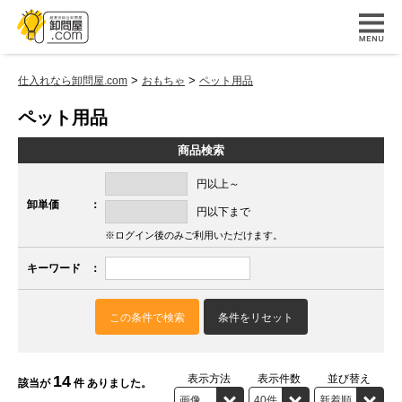
>
>
仕入れなら卸問屋.com
おもちゃ
ペット用品
ペット用品
商品検索
円以上～
卸単価
：
円以下まで
※ログイン後のみご利用いただけます。
キーワード
：
この条件で検索
条件をリセット
14
表示方法
表示件数
並び替え
該当が
件 ありました。