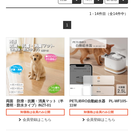
1
-
14
件目（全14件中）
1
両面 防滑・抗菌・消臭マット（半
PETLIBRO自動給水器 PL-WF105-
透明・防水タイプ）INZT-01
11W
卸価格は会員のみ公開
卸価格は会員のみ公開
会員登録はこちら
会員登録はこちら