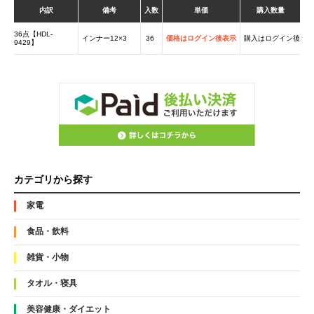
内訳
備考
入数
単価
購入数量
36点【HDL-
インナー12×3
36
価格はログイン後表示
購入はログイン後
9429】
カテゴリから探す
家電
食品・飲料
雑貨・小物
タオル・寝具
美容健康・ダイエット