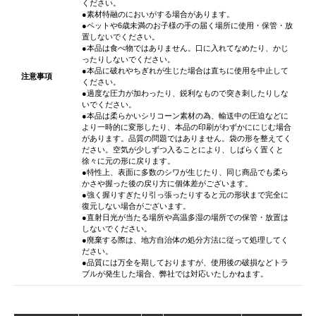
ください。
●素材特融のにおいがする場合があります。
●ペットや6歳未満のお子様の手の届く場所に使用・保管・放
置しないでください。
●本品は食べ物ではありません。口に入れてなめたり、かじ
ったりしないでください。
●本品に破れやちぎれが生じた場合は直ちに使用を中止して
注意事項
ください。
●過度な圧力が加わったり、鋭利なもので突き刺したりしな
いでください。
●本品は柔らかいシリコーン素材の為、輸送中の圧迫などに
より一時的に変形したり、本品の印刷がわずかににじむ場合
があります。品質の問題ではありません。袋の形を整えてく
ださい。空気が少しずつ入ることにより、しばらく置くと
徐々に元の形に戻ります。
●特性上、表面に多数のシワが生じたり、同じ商品でも柔ら
かさや握った後の戻り方に個体差がございます。
●強く握りすぎたり引っ張ったりすると元の形状まで完全に
復元しない場合がございます。
●直射日光が当たる場所や高温多湿の場所での保管・放置は
しないでください。
●廃棄する際は、地方自治体の処分方法に従って処理してく
ださい。
●品質には万全を期しておりますが、使用後の破損などトラ
ブルが発生した場合、弊社では対応いたしかねます。