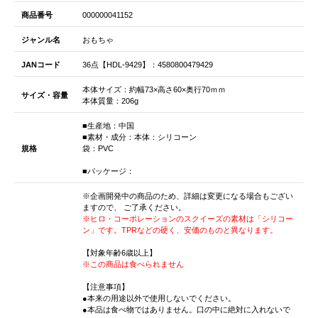
商品番号
000000041152
ジャンル名
おもちゃ
JANコード
36点【HDL-9429】：4580800479429
本体サイズ：約幅73×高さ60×奥行70ｍｍ
サイズ・容量
本体質量：206g
■生産地：中国
■素材・成分：本体：シリコーン
規格
袋：PVC
■パッケージ：
※企画開発中の商品のため、詳細は変更になる場合もござい
ますので、 ご了承ください。
※ヒロ・コーポレーションのスクイーズの素材は「シリコー
ン」です。TPRなどの硬く、安価のものと異なります。
【対象年齢6歳以上】
※この商品は食べられません
【注意事項】
●本来の用途以外で使用しないでください。
●本品は食べ物ではありません。口の中に絶対に入れないで