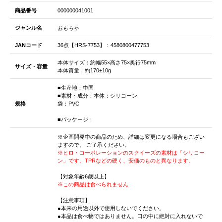
商品番号
000000041001
ジャンル名
おもちゃ
JANコード
36点【HRS-7753】：4580800477753
本体サイズ：約幅55×高さ75×奥行75mm
サイズ・容量
本体質量：約170±10g
■生産地：中国
■素材・成分：本体：シリコーン
規格
袋：PVC
■パッケージ：
※企画開発中の商品のため、詳細は変更になる場合もござい
ますので、 ご了承ください。
※ヒロ・コーポレーションのスクイーズの素材は「シリコー
ン」です。TPRなどの硬く、安価のものと異なります。
【対象年齢6歳以上】
※この商品は食べられません
【注意事項】
●本来の用途以外で使用しないでください。
●本品は食べ物ではありません。口の中に絶対に入れないで