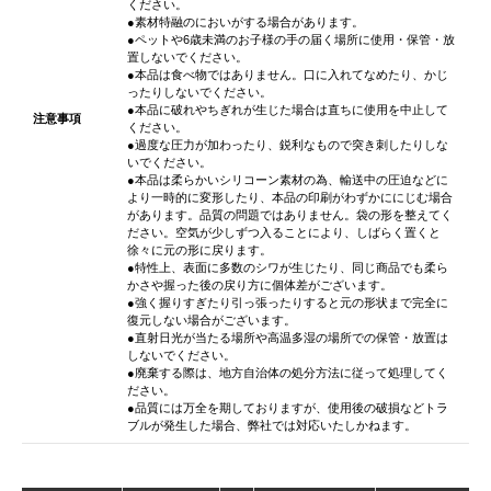
ください。
●素材特融のにおいがする場合があります。
●ペットや6歳未満のお子様の手の届く場所に使用・保管・放
置しないでください。
●本品は食べ物ではありません。口に入れてなめたり、かじ
ったりしないでください。
●本品に破れやちぎれが生じた場合は直ちに使用を中止して
注意事項
ください。
●過度な圧力が加わったり、鋭利なもので突き刺したりしな
いでください。
●本品は柔らかいシリコーン素材の為、輸送中の圧迫などに
より一時的に変形したり、本品の印刷がわずかににじむ場合
があります。品質の問題ではありません。袋の形を整えてく
ださい。空気が少しずつ入ることにより、しばらく置くと
徐々に元の形に戻ります。
●特性上、表面に多数のシワが生じたり、同じ商品でも柔ら
かさや握った後の戻り方に個体差がございます。
●強く握りすぎたり引っ張ったりすると元の形状まで完全に
復元しない場合がございます。
●直射日光が当たる場所や高温多湿の場所での保管・放置は
しないでください。
●廃棄する際は、地方自治体の処分方法に従って処理してく
ださい。
●品質には万全を期しておりますが、使用後の破損などトラ
ブルが発生した場合、弊社では対応いたしかねます。