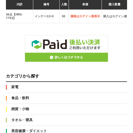
内訳
備考
入数
単価
購入数量
36点【HRS-
インナー12×3
36
価格はログイン後表示
購入はログイン後
7753】
カテゴリから探す
家電
食品・飲料
雑貨・小物
タオル・寝具
美容健康・ダイエット