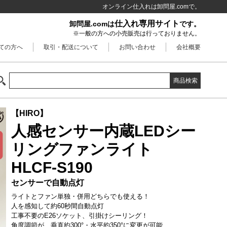
オンライン仕入れは卸問屋.comで。
仕入れ専用サイト
卸問屋.comは
です。
※一般の方への小売販売は行っておりません。
ての方へ
取引・配送について
お問い合わせ
会社概要
商品検索
【HIRO】
人感センサー内蔵LEDシー
リングファンライト
HLCF-S190
センサーで自動点灯
ライトとファン単独・併用どちらでも使える！
人を感知して約60秒間自動点灯
工事不要のE26ソケット、引掛けシーリング！
角度調節が、垂直約300°・水平約350°に変更が可能