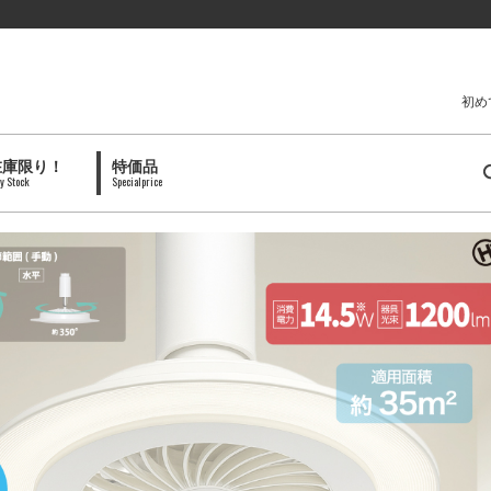
初め
在庫限り！
特価品
y Stock
Specialprice