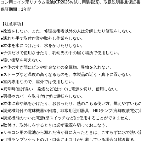
コン用コイン形リチウム電池(CR2025お試し用装着済)、取扱説明書兼保証書
保証期間：1年間
【注意事項】
●改造をしない。また、修理技術者以外の人は分解したり修理をしない。
●濡れた手で取付作業や取外し作業をしない。
●本体を水につけたり、水をかけたりしない。
●子供だけで使用させたり、乳幼児の手の届く場所で使用しない。
●強い衝撃を与えない。
●本体のすき間にピンや針金などの金属物、異物を入れない。
●ストーブなど温度の高くなるものを、本製品の近く・真下に置かない。
●室内専用なので、屋外では使用しない。
●異常時(焦げ臭い、発煙など)はすぐに電源を切り、使用しない。
●羽根やカバーを取り付けずに運転をしない。
●本体に布や紙をかけたり、おおったり、熱のこもる使い方、燃えやすいも
●調光機能付の電球機器や回路、非常用照明器具、HIDランプ(高輝度放電灯
●調光機能のついた電源(壁スイッチなど)は使用することができません。
●取付け、取外しをするときは必ず電源を切っておこなう。
●リモコン用の電池から漏れた液が目に入ったときは、こすらずに水で洗い
●引掛ランプソケットの刃・口金にホコリが付着している場合は拭き取る。