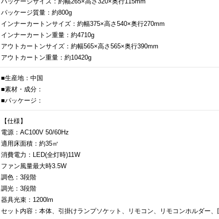
パッケージサイズ：約幅265×高さ320×奥行115mm
パッケージ質量：約800g
インナーカートンサイズ：約幅375×高さ540×奥行270mm
インナーカートン重量：約4710g
アウトカートンサイズ：約幅565×高さ565×奥行390mm
アウトカートン重量：約10420g
■生産地：中国
■素材・成分：
■パッケージ：
【仕様】
電源：AC100V 50/60Hz
適用床面積：約35㎡
消費電力：LED(全灯時)11W
ファン風量最大時3.5W
調色：3段階
調光：3段階
器具光束：1200lm
セット内容：本体、引掛けランプソケット、リモコン、リモコンホルダー、固