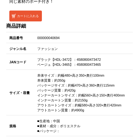
同じ素材のポーチ付き！
カートに入れる
商品詳細
商品番号
000000040694
ジャンル名
ファッション
ブラック【HDL-3472】：4580800473472
JANコード
ベージュ【HDL-3465】：4580800473465
本体サイズ：約幅480×高さ350×奥行100mm
本体質量：約350g
パッケージサイズ：約幅470×高さ360×奥行115mm
パッケージ質量：約420g
サイズ・容量
インナーカートンサイズ：約幅560×高さ150×奥行400mm
インナーカートン質量：約2150g
アウトカートンサイズ：約幅580×高さ320×奥行420mm
アウトカートン質量：約4900g
■生産地：中国
規格
■素材・成分：ポリエステル
■パッケージ：