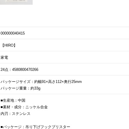
000000040415
【HIRO】
家電
24点：4580800470266
パッケージサイズ：約幅91×高さ112×奥行25mm
パッケージ重量：約33g
■生産地：中国
■素材・成分：ニッケル合金
内刃：ステンレス
■パッケージ：吊り下げフックブリスター