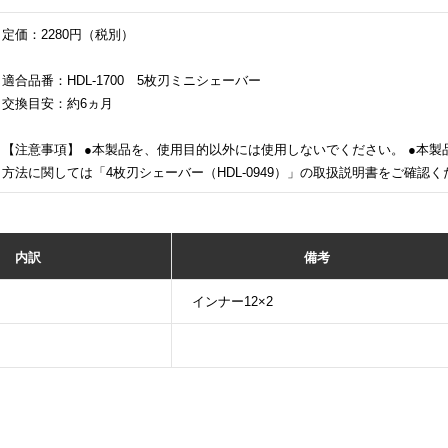
定価：2280円（税別）
適合品番：HDL-1700 5枚刃ミニシェーバー
交換目安：約6ヵ月
【注意事項】 ●本製品を、使用目的以外には使用しないでください。 ●本製
方法に関しては「4枚刃シェーバー（HDL-0949）」の取扱説明書をご確認
内訳
備考
インナー12×2