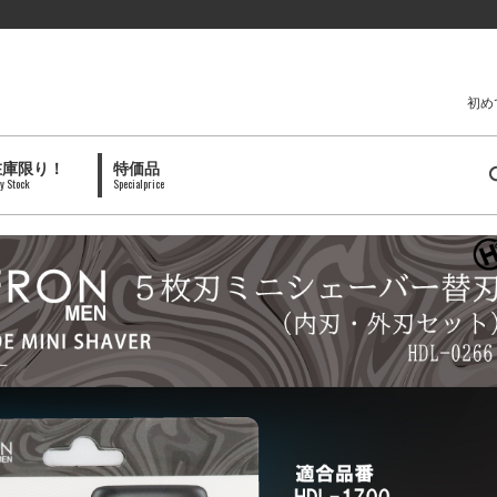
初め
在庫限り！
特価品
y Stock
Specialprice