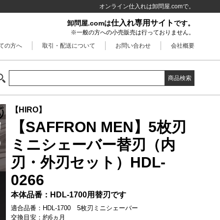
オンライン仕入れは卸問屋.comで。
仕入れ専用サイト
卸問屋.comは
です。
※一般の方への小売販売は行っておりません。
ての方へ
取引・配送について
お問い合わせ
会社概要
商品検索
【HIRO】
【SAFFRON MEN】5枚刃
ミニシェーバー替刃（内
刃・外刃セット）HDL-
0266
本体品番：HDL-1700用替刃です
適合品番：HDL-1700 5枚刃ミニシェーバー
交換目安：約6ヵ月