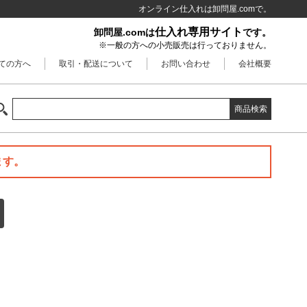
オンライン仕入れは卸問屋.comで。
仕入れ専用サイト
卸問屋.comは
です。
※一般の方への小売販売は行っておりません。
ての方へ
取引・配送について
お問い合わせ
会社概要
商品検索
ます。